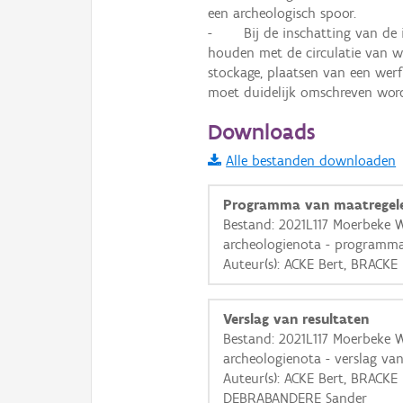
een archeologisch spoor. 

-	Bij de inschatting van de impact van de geplande werken moet men rekening 
houden met de circulatie van we
stockage, plaatsen van een werf
moet duidelijk omschreven word
Downloads
Alle bestanden downloaden
Programma van maatregel
Bestand: 2021L117 Moerbeke 
archeologienota - programma
Auteur(s): ACKE Bert, BRACKE
Verslag van resultaten
Bestand: 2021L117 Moerbeke 
archeologienota - verslag van
Auteur(s): ACKE Bert, BRACKE
DEBRABANDERE Sander