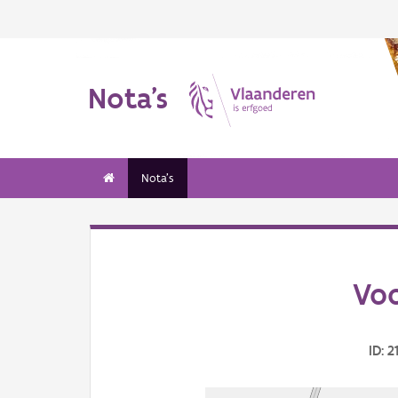
Nota's
Nota's
Vo
ID: 