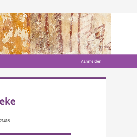
Aanmelden
eke
21415