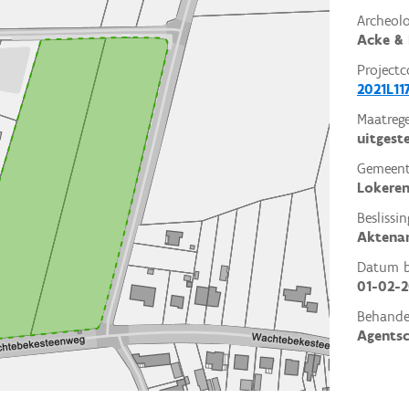
Archeol
Acke & 
Projectc
2021L11
Maatrege
uitgest
Gemeent
Lokere
Beslissin
Aktena
Datum be
01-02-
Behande
Agents