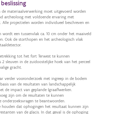
beslissing
 de materiaalverwerking moet uitgevoerd worden 
nd archeoloog met voldoende ervaring met 
 Alle projectielen worden individueel beschreven en 
n wordt een tussenvlak ca. 10 cm onder het maaiveld 
n. Ook de storthopen en het archeologisch vlak 
aldetector. 

rekking tot het fort Terwest te kunnen 
 sleuven in de zuidoostelijke hoek van het perceel 
lige gracht.

ar verder vooronderzoek met ingreep in de bodem 
basis van de resultaten van landschappelijk 
t de impact van geplande (graaf)werken. 

de onderzoeksvragen te beantwoorden. 

aarden
restanten van de glacis. In dat geval is de ophoging 