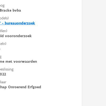
oog
Bracke bvba
ode(s)
7 - bureauonderzoek
l(en)
eld vooronderzoek
e(n)
n
g
me met voorwaarden
slissing
2022
laar
chap Onroerend Erfgoed