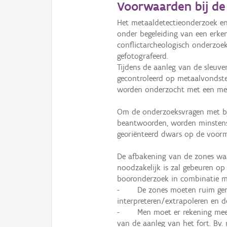
Voorwaarden bij de 
Informatie Vlaanderen
Het metaaldetectieonderzoek en
onder begeleiding van een erke
i
conflictarcheologisch onderzoek.
gefotografeerd. 

Tijdens de aanleg van de sleuve
+
−
gecontroleerd op metaalvondste
worden onderzocht met een meta
Om de onderzoeksvragen met bet
beantwoorden, worden minstens 2
georiënteerd dwars op de voorma
Basis Lagen
De afbakening van de zones wa
noodzakelijk is zal gebeuren op 
OSM-Basiskaart
booronderzoek in combinatie me
Ortho
-	De zones moeten ruim genoeg zijn om de resultaten te kunnen 
interpreteren/extrapoleren en 
GRB-Basiskaart
-	Men moet er rekening mee houden dat ophogingen het resultaat kunnen zijn 
GRB-Basiskaart in grijsw
van de aanleg van het fort. Bv. 