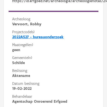
https://id.erfgoed.net/archeologie/archeologienotas/21
Archeoloog
Vervoort, Robby
Projectcode(s)
2022A527 - bureauonderzoek
Maatregel(en)
geen
Gemeente(n)
Schilde
Beslissing
Aktename
Datum beslissing
19-02-2022
Behandelaar
Agentschap Onroerend Erfgoed