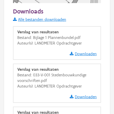
50 m
Downloads
Informatie Vlaanderen
Alle bestanden downloaden
i
Verslag van resultaten
Bestand: Bijlage 1 Plannenbundel.pdf
Auteur(s): LANDMETER Opdrachtgever
+
−
Downloaden
Verslag van resultaten
Bestand: 033-V-001 Stedenbouwkundige
voorschriften.pdf
Basis Lagen
Auteur(s): LANDMETER Opdrachtgever
OSM-Basiskaart
Downloaden
Ortho
GRB-Basiskaart
Verslag van resultaten