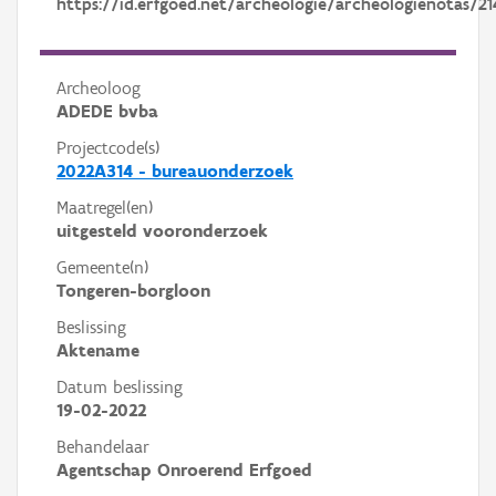
https://id.erfgoed.net/archeologie/archeologienotas/21
Archeoloog
ADEDE bvba
Projectcode(s)
2022A314 - bureauonderzoek
Maatregel(en)
uitgesteld vooronderzoek
Gemeente(n)
Tongeren-borgloon
Beslissing
Aktename
Datum beslissing
19-02-2022
Behandelaar
Agentschap Onroerend Erfgoed