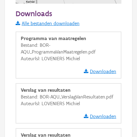
500 m
Downloads
Informatie Vlaanderen
Alle bestanden downloaden
i
Programma van maatregelen
Bestand: BOR-
AQU_ProgrammaVanMaatregelen.pdf
+
−
Auteur(s): LOVENIERS Michiel
Downloaden
Verslag van resultaten
Bestand: BOR-AQU_VerslagVanResultaten.pdf
Basis Lagen
Auteur(s): LOVENIERS Michiel
OSM-Basiskaart
Downloaden
Ortho
GRB-Basiskaart
Verslag van resultaten