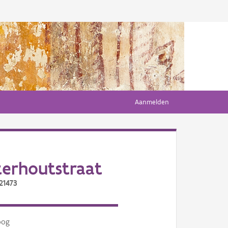
Aanmelden
erhoutstraat
21473
oog