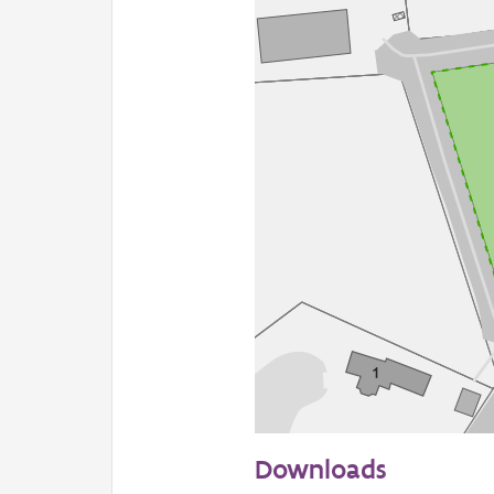
50 m
Downloads
Informatie Vlaanderen