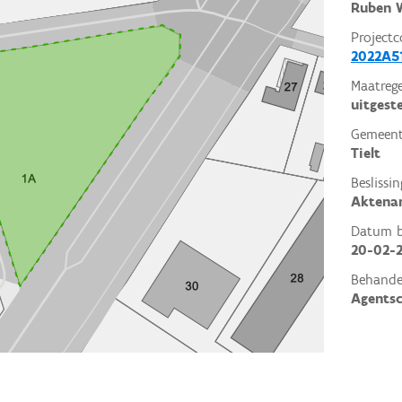
Ruben W
Projectc
2022A5
Maatrege
uitgest
Gemeent
Tielt
Beslissin
Aktena
Datum be
20-02-
Behande
Agents