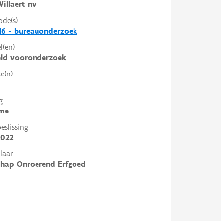
illaert nv
ode(s)
16 - bureauonderzoek
l(en)
eld vooronderzoek
e(n)
g
me
slissing
2022
laar
chap Onroerend Erfgoed