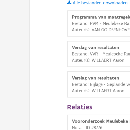
Alle bestanden downloaden
i
Programma van maatregel
Bestand: PVM - Meulebeke R
Auteur(s): VAN GOIDSENHOV
+
−
Verslag van resultaten
Bestand: VVR - Meulebeke R
Auteur(s): WILLAERT Aaron
Basis Lagen
Verslag van resultaten
Bestand: Bijlage - Geplande 
OSM-Basiskaart
Auteur(s): WILLAERT Aaron
Ortho
Relaties
GRB-Basiskaart
GRB-Basiskaart in grijsw
Vooronderzoek Meulebeke 
Nota - ID 28776