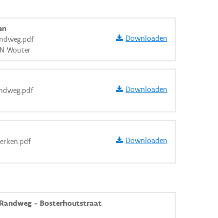
en
Downloaden
andweg.pdf
EN Wouter
Downloaden
andweg.pdf
Downloaden
werken.pdf
aarden
Randweg - Bosterhoutstraat