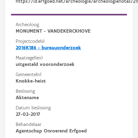
https://id.erfgoed.net/archeologie/archeologienotas/21
Archeoloog
MONUMENT - VANDEKERCKHOVE
Projectcode(s)
2016K186 - bureauonderzoek
Maatregel(en)
uitgesteld vooronderzoek
Gemeente(n)
Knokke-heist
Beslissing
Aktename
Datum beslissing
27-02-2017
Behandelaar
Agentschap Onroerend Erfgoed