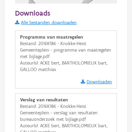
50 m
Downloads
Informatie Vlaanderen
Alle bestanden downloaden
i
Programma van maatregelen
Bestand: 2016K186 - Knokke-Heist
Gemeenteplein - programma van maatregelen
+
−
met bijlage.pdf
Auteur(s): ACKE bert, BARTHOLOMIEUX bart,
GALLOO matthias
Downloaden
Basis Lagen
Verslag van resultaten
Bestand: 2016K186 - Knokke-Heist
OSM-Basiskaart
Gemeenteplein - verslag van resultaten
Ortho
bureauonderzoek met bijlage.pdf
Auteur(s): ACKE bert, BARTHOLOMIEUX bart,
GRB-Basiskaart