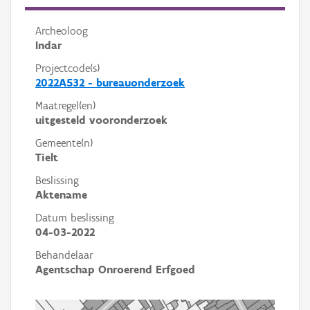
Archeoloog
Indar
Projectcode(s)
2022A532 - bureauonderzoek
Maatregel(en)
uitgesteld vooronderzoek
Gemeente(n)
Tielt
Beslissing
Aktename
Datum beslissing
04-03-2022
Behandelaar
Agentschap Onroerend Erfgoed