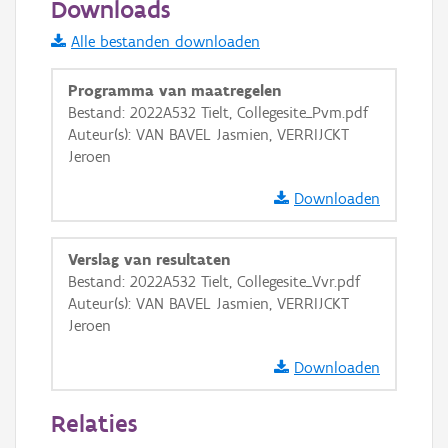
Downloads
Informatie Vlaanderen
Alle bestanden downloaden
i
Programma van maatregelen
Bestand: 2022A532 Tielt, Collegesite_Pvm.pdf
Auteur(s): VAN BAVEL Jasmien, VERRIJCKT
+
−
Jeroen
Downloaden
Verslag van resultaten
Bestand: 2022A532 Tielt, Collegesite_Vvr.pdf
Basis Lagen
Auteur(s): VAN BAVEL Jasmien, VERRIJCKT
Jeroen
OSM-Basiskaart
Ortho
Downloaden
GRB-Basiskaart
Relaties
GRB-Basiskaart in grijswaarden