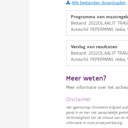
Alle bestanden downloaden
i
Programma van maatregel
Bestand: 2022C6_AALST TRAG
Auteur(s): PEPERMANS Jeska,
+
−
Verslag van resultaten
Bestand: 2022C6_AALST TRAG
Auteur(s): PEPERMANS Jeska,
Basis Lagen
Meer weten?
OSM-Basiskaart
Meer informatie over het archeo
Ortho
Disclaimer
GRB-Basiskaart
Het agentschap Onroerend Erfgoed publ
geval in en kan niet aansprakelijk ges
GRB-Basiskaart in grijsw
rechtmatigheid van de inhoud van de d
informatie in onze privacyverklaring.