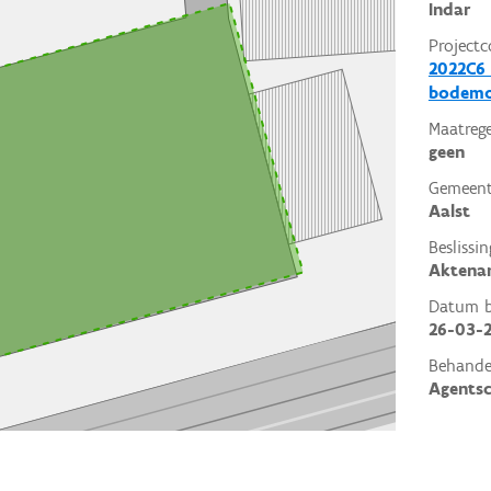
Indar
Projectc
2022C6 
bodemo
Maatrege
geen
Gemeent
Aalst
Beslissin
Aktena
Datum be
26-03-
Behande
Agents