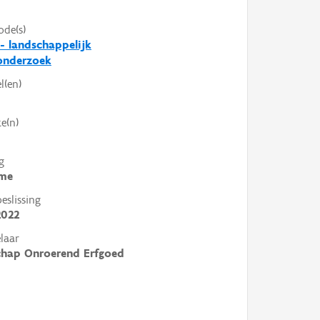
ode(s)
- landschappelijk
nderzoek
l(en)
e(n)
g
me
slissing
2022
laar
chap Onroerend Erfgoed