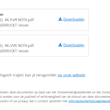
en
Downloaden
EL 44_PvM NOTA.pdf
 VERRIJCKT Jeroen
Downloaden
EL 44_VVR NOTA.pdf
 VERRIJCKT Jeroen
logisch traject kan je terugvinden
op onze website
.
iceert deze documenten op basis van het Onroerenderfgoeddecreet en het Onroer
teld worden voor de juistheid of rechtmatigheid van de inhoud van deze documente
aarden
ossiers of uw privacy, kan u contact opnemen met
informatieveiligheid.oe@vlaand