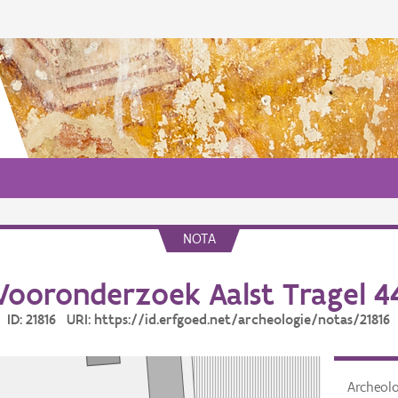
NOTA
Vooronderzoek Aalst Tragel 4
ID: 21816 URI: https://id.erfgoed.net/archeologie/notas/21816
Archeol