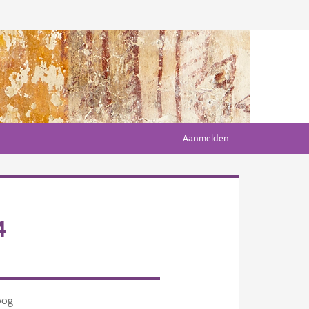
Aanmelden
4
oog