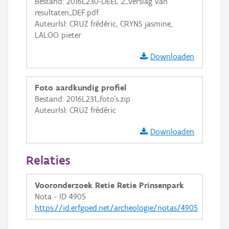
Bestand: 2016L230-DEEL 2_verslag van
GRB-Basiskaart in grijswaarden
resultaten_DEF.pdf
Auteur(s): CRUZ frédéric, CRYNS jasmine,
LALOO pieter
Downloaden
Foto aardkundig profiel
Bestand: 2016L231_foto's.zip
Auteur(s): CRUZ frédéric
Downloaden
Relaties
Vooronderzoek Retie Retie Prinsenpark
Nota - ID 4905
https://id.erfgoed.net/archeologie/notas/4905