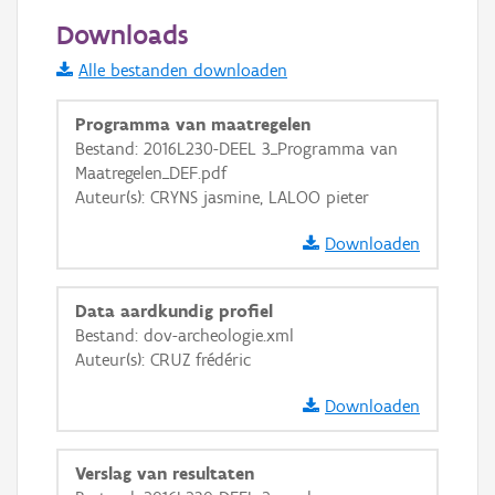
50 m
Downloads
Informatie Vlaanderen
Alle bestanden downloaden
i
Programma van maatregelen
Bestand: 2016L230-DEEL 3_Programma van
Maatregelen_DEF.pdf
+
−
Auteur(s): CRYNS jasmine, LALOO pieter
Downloaden
Data aardkundig profiel
Bestand: dov-archeologie.xml
Basis Lagen
Auteur(s): CRUZ frédéric
OSM-Basiskaart
Downloaden
Ortho
GRB-Basiskaart
Verslag van resultaten