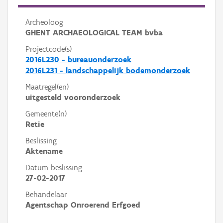
Archeoloog
GHENT ARCHAEOLOGICAL TEAM bvba
Projectcode(s)
2016L230 - bureauonderzoek
2016L231 - landschappelijk bodemonderzoek
Maatregel(en)
uitgesteld vooronderzoek
Gemeente(n)
Retie
Beslissing
Aktename
Datum beslissing
27-02-2017
Behandelaar
Agentschap Onroerend Erfgoed