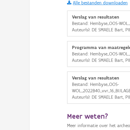
Alle bestanden downloaden
i
Verslag van resultaten
Bestand: Hembyse_OOS-WOL_
Auteur(s): DE SMAELE Bart, P
+
−
Programma van maatregel
Bestand: Hembyse_OOS-WOL_
Auteur(s): DE SMAELE Bart, P
Basis Lagen
Verslag van resultaten
Bestand: Hembyse_OOS-
OSM-Basiskaart
WOL_2022B40_vvr_16_BIJLAGE
Ortho
Auteur(s): DE SMAELE Bart, P
GRB-Basiskaart
Meer weten?
GRB-Basiskaart in grijsw
Meer informatie over het archeo