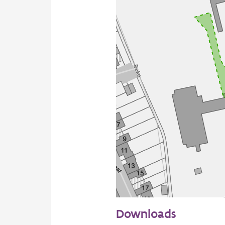
50 m
Downloads
Informatie Vlaanderen