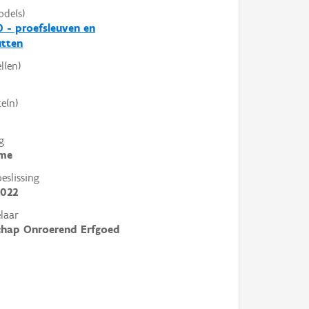
ode(s)
 - proefsleuven en
utten
l(en)
e(n)
g
me
slissing
2022
laar
chap Onroerend Erfgoed