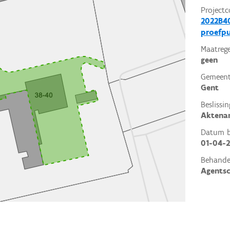
Projectc
2022B40
proefp
Maatrege
geen
Gemeent
Gent
Beslissin
Aktena
Datum be
01-04-
Behande
Agents