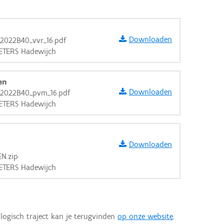
Downloaden
2022B40_vvr_16.pdf
IETERS Hadewijch
en
Downloaden
2022B40_pvm_16.pdf
IETERS Hadewijch
Downloaden
N.zip
IETERS Hadewijch
aarden
logisch traject kan je terugvinden
op onze website
.