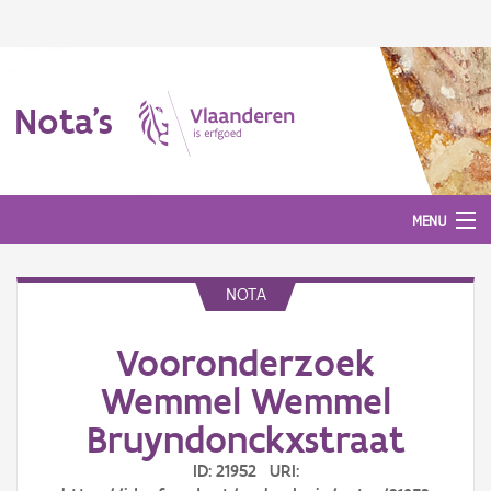
Nota's
MENU
NOTA
Nota's
Vooronderzoek
Aanmelden
Wemmel Wemmel
Bruyndonckxstraat
ID: 21952 URI: