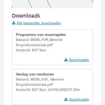
50 m
Downloads
Informatie Vlaanderen
Alle bestanden downloaden
i
Programma van maatregelen
Bestand: WEBR_PVM_Wemmel
Bruyndonckxstraat.pdf
+
−
Auteur(s): BOT Bart
Downloaden
Verslag van resultaten
Bestand: WEBR_VVR_ Wemmel
Basis Lagen
Bruyndonckxstraat.pdf
Auteur(s): BOT Bart, GHYSELBRECHT Elke
OSM-Basiskaart
Ortho
Downloaden