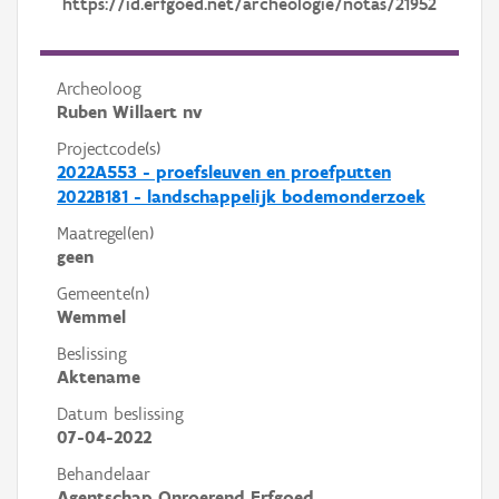
https://id.erfgoed.net/archeologie/notas/21952
Archeoloog
Ruben Willaert nv
Projectcode(s)
2022A553 - proefsleuven en proefputten
2022B181 - landschappelijk bodemonderzoek
Maatregel(en)
geen
Gemeente(n)
Wemmel
Beslissing
Aktename
Datum beslissing
07-04-2022
Behandelaar
Agentschap Onroerend Erfgoed