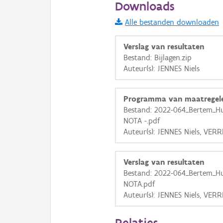
Downloads
Informatie Vlaanderen
Alle bestanden downloaden
i
Verslag van resultaten
Bestand: Bijlagen.zip
Auteur(s): JENNES Niels
+
−
Programma van maatregel
Bestand: 2022-064_Bertem_H
NOTA -.pdf
Auteur(s): JENNES Niels, VERR
Basis Lagen
Verslag van resultaten
OSM-Basiskaart
Bestand: 2022-064_Bertem_H
Ortho
NOTA.pdf
Auteur(s): JENNES Niels, VERR
GRB-Basiskaart
GRB-Basiskaart in grijsw
Relaties