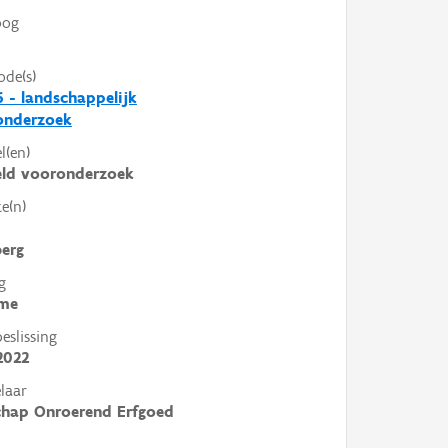
oog
ode(s)
 - landschappelijk
nderzoek
l(en)
eld vooronderzoek
e(n)
erg
g
me
slissing
2022
laar
chap Onroerend Erfgoed