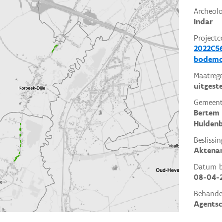
Archeol
Indar
Projectc
2022C56
bodemo
Maatrege
uitgest
Gemeent
Bertem
Huldenb
Beslissin
Aktena
Datum be
08-04-
Behande
Agents