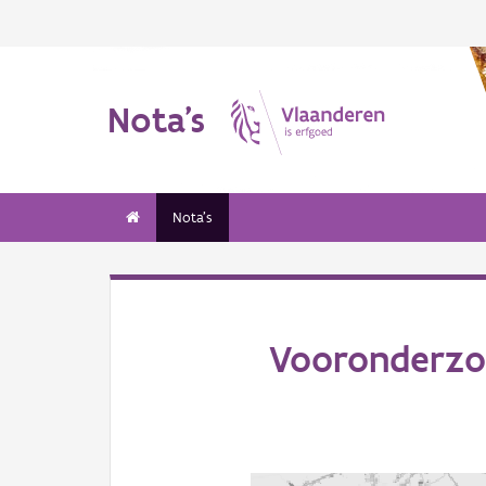
Nota's
Nota's
Vooronderzoe