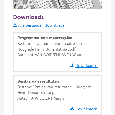
50 m
Downloads
Informatie Vlaanderen
Alle bestanden downloaden
i
Programma van maatregelen
Bestand: Programma van maatregelen -
Hooglede Henri Dunantstraat.pdf
+
−
Auteur(s): VAN GOIDSENHOVEN Wouter
Downloaden
Verslag van resultaten
Bestand: Verslag van resultaten - Hooglede
Basis Lagen
Henri Dunantstraat.pdf
Auteur(s): WILLAERT Aaron
OSM-Basiskaart
Ortho
Downloaden