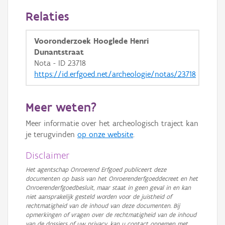
GRB-Basiskaart
Relaties
GRB-Basiskaart in grijswaarden
Vooronderzoek Hooglede Henri
Dunantstraat
Nota - ID 23718
https://id.erfgoed.net/archeologie/notas/23718
Meer weten?
Meer informatie over het archeologisch traject kan
je terugvinden
op onze website
.
Disclaimer
Het agentschap Onroerend Erfgoed publiceert deze
documenten op basis van het Onroerenderfgoeddecreet en het
Onroerenderfgoedbesluit, maar staat in geen geval in en kan
niet aansprakelijk gesteld worden voor de juistheid of
rechtmatigheid van de inhoud van deze documenten. Bij
opmerkingen of vragen over de rechtmatigheid van de inhoud
van de dossiers of uw privacy, kan u contact opnemen met