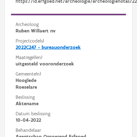
https://id.erfgoed.net/archeologie/archeologienotas/2
Archeoloog
Ruben Willaert nv
Projectcode(s)
2022C247 - bureauonderzoek
Maatregel(en)
uitgesteld vooronderzoek
Gemeente(n)
Hooglede
Roeselare
Beslissing
Aktename
Datum beslissing
10-04-2022
Behandelaar
Agentschap Onroerend Erfgoed