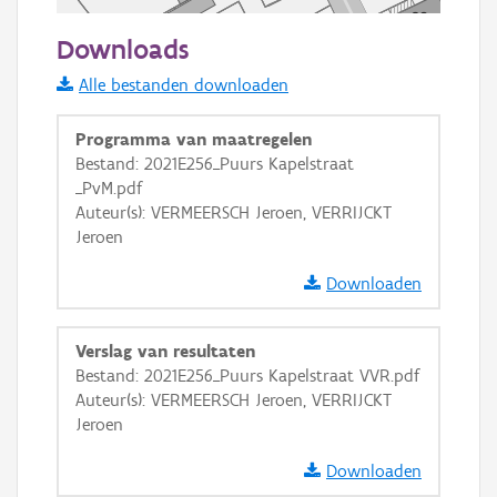
50 m
Downloads
Informatie Vlaanderen
Alle bestanden downloaden
i
Programma van maatregelen
Bestand: 2021E256_Puurs Kapelstraat
_PvM.pdf
+
−
Auteur(s): VERMEERSCH Jeroen, VERRIJCKT
Jeroen
Downloaden
Verslag van resultaten
Basis Lagen
Bestand: 2021E256_Puurs Kapelstraat VVR.pdf
Auteur(s): VERMEERSCH Jeroen, VERRIJCKT
OSM-Basiskaart
Jeroen
Ortho
Downloaden
GRB-Basiskaart