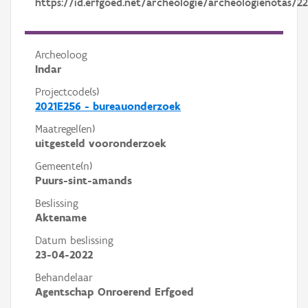
https://id.erfgoed.net/archeologie/archeologienotas/22
Archeoloog
Indar
Projectcode(s)
2021E256 - bureauonderzoek
Maatregel(en)
uitgesteld vooronderzoek
Gemeente(n)
Puurs-sint-amands
Beslissing
Aktename
Datum beslissing
23-04-2022
Behandelaar
Agentschap Onroerend Erfgoed