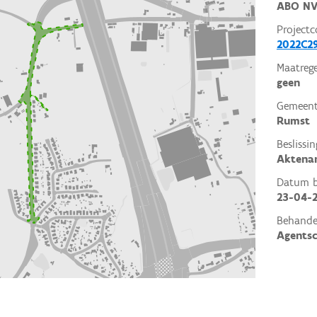
ABO N
Projectc
2022C29
Maatrege
geen
Gemeent
Rumst
Beslissin
Aktena
Datum be
23-04-
Behande
Agents