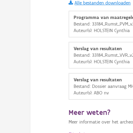
Alle bestanden downloaden
i
Programma van maatregel
Bestand: 33184_Rumst_PVM_v
Auteur(s): HOLSTEIN Cynthia
+
−
Verslag van resultaten
Bestand: 33184_Rumst_VVR_v
Auteur(s): HOLSTEIN Cynthia
Basis Lagen
Verslag van resultaten
Bestand: Dossier aanvraag M
OSM-Basiskaart
Auteur(s): ABO nv
Ortho
GRB-Basiskaart
Meer weten?
GRB-Basiskaart in grijsw
Meer informatie over het archeo