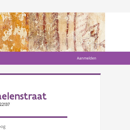
Aanmelden
elenstraat
22137
oog