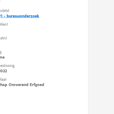
V
ode(s)
1 - bureauonderzoek
l(en)
e(n)
g
me
slissing
2022
laar
chap Onroerend Erfgoed