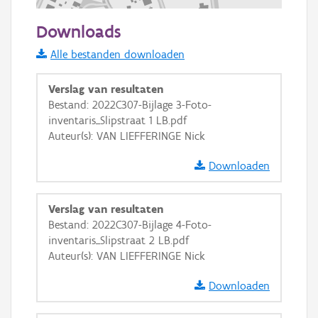
100 m
Downloads
Informatie Vlaanderen
Alle bestanden downloaden
i
Verslag van resultaten
Bestand: 2022C307-Bijlage 3-Foto-
inventaris_Slipstraat 1 LB.pdf
+
−
Auteur(s): VAN LIEFFERINGE Nick
Downloaden
Verslag van resultaten
Bestand: 2022C307-Bijlage 4-Foto-
Basis Lagen
inventaris_Slipstraat 2 LB.pdf
Auteur(s): VAN LIEFFERINGE Nick
OSM-Basiskaart
Ortho
Downloaden
GRB-Basiskaart