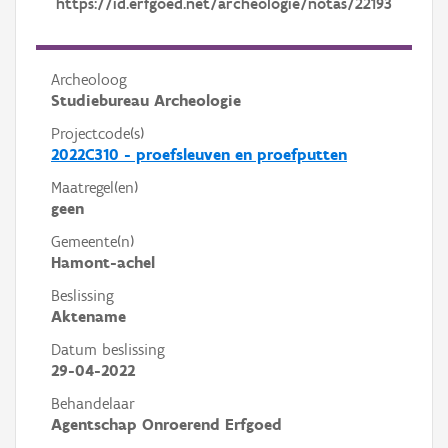
https://id.erfgoed.net/archeologie/notas/22193
Archeoloog
Studiebureau Archeologie
Projectcode(s)
2022C310 - proefsleuven en proefputten
Maatregel(en)
geen
Gemeente(n)
Hamont-achel
Beslissing
Aktename
Datum beslissing
29-04-2022
Behandelaar
Agentschap Onroerend Erfgoed