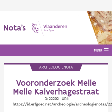
Nota's
MENU
ARCHEOLOGIENOTA
Nota's
Vooronderzoek Melle
Aanmelden
Melle Kalverhagestraat
ID: 22202 URI:
https://id.erfgoed.net/archeologie/archeologienotas/2