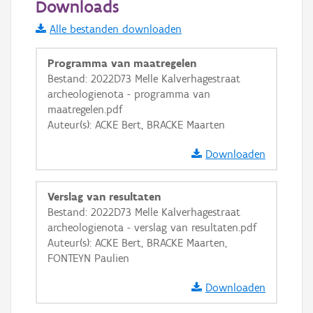
Downloads
Informatie Vlaanderen
Alle bestanden downloaden
i
Programma van maatregelen
Bestand: 2022D73 Melle Kalverhagestraat
archeologienota - programma van
+
−
maatregelen.pdf
Auteur(s): ACKE Bert, BRACKE Maarten
Downloaden
Verslag van resultaten
Basis Lagen
Bestand: 2022D73 Melle Kalverhagestraat
archeologienota - verslag van resultaten.pdf
OSM-Basiskaart
Auteur(s): ACKE Bert, BRACKE Maarten,
Ortho
FONTEYN Paulien
GRB-Basiskaart
Downloaden
GRB-Basiskaart in grijswaarden