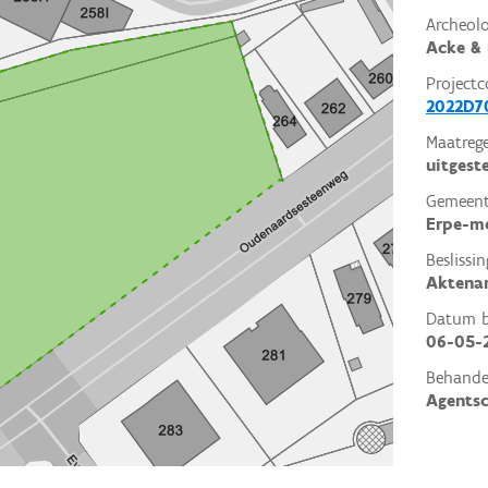
Archeol
Acke & 
Projectc
2022D7
Maatrege
uitgest
Gemeent
Erpe-m
Beslissin
Aktena
Datum be
06-05-
Behande
Agents