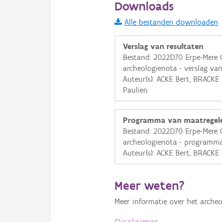
Downloads
Informatie Vlaanderen
Alle bestanden downloaden
i
Verslag van resultaten
Bestand: 2022D70 Erpe-Mere
archeologienota - verslag van
+
−
Auteur(s): ACKE Bert, BRACK
Paulien
Programma van maatregel
Bestand: 2022D70 Erpe-Mere
archeologienota - programma
Basis Lagen
Auteur(s): ACKE Bert, BRACKE
OSM-Basiskaart
Ortho
Meer weten?
GRB-Basiskaart
Meer informatie over het archeo
GRB-Basiskaart in grijsw