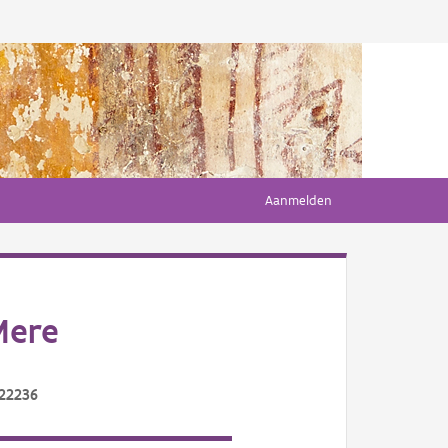
Aanmelden
Mere
/22236