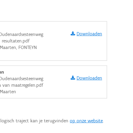
Downloaden
 Oudenaardsesteenweg
 resultaten.pdf
E Maarten, FONTEYN
en
Downloaden
 Oudenaardsesteenweg
 van maatregelen.pdf
 Maarten
logisch traject kan je terugvinden
op onze website
.
aarden