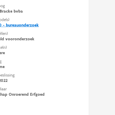
oog
Bracke bvba
ode(s)
0 - bureauonderzoek
l(en)
eld vooronderzoek
e(n)
ere
g
me
slissing
2022
laar
chap Onroerend Erfgoed