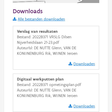
50 m
Downloads
Informatie Vlaanderen
Alle bestanden downloaden
i
Verslag van resultaten
Bestand: 2022B371 VRSLG Dilsen
Nijverheidslaan 21-23.pdf
+
−
Auteur(s): DE NUTTE Glenn, VAN DE
KONIJNENBURG Rik, WIJNEN Jeroen
Downloaden
Digitaal werkputten plan
Basis Lagen
Bestand: 2022B371 opmetingsplan.pdf
Auteur(s): DE NUTTE Glenn, VAN DE
OSM-Basiskaart
KONIJNENBURG Rik, WIJNEN Jeroen
Ortho
Downloaden
GRB-Basiskaart