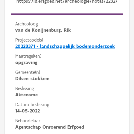
https://id.erfgoed.net/archeologie/notas/22327
Archeoloog
van de Konijnenburg, Rik
Projectcode(s)
2022B371 - landschappelijk bodemonderzoek
Maatregel(en)
opgraving
Gemeente(n)
Dilsen-stokkem
Beslissing
Aktename
Datum beslissing
14-05-2022
Behandelaar
Agentschap Onroerend Erfgoed