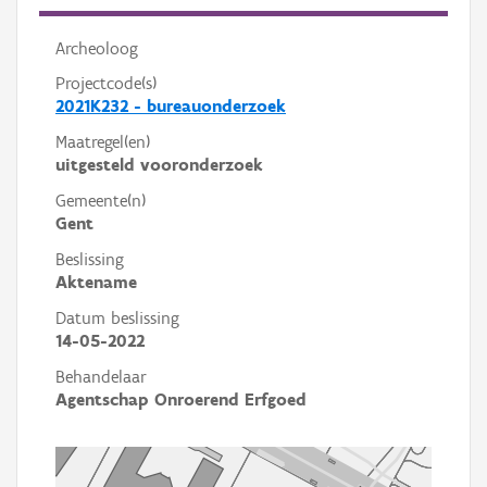
Archeoloog
Projectcode(s)
2021K232 - bureauonderzoek
Maatregel(en)
uitgesteld vooronderzoek
Gemeente(n)
Gent
Beslissing
Aktename
Datum beslissing
14-05-2022
Behandelaar
Agentschap Onroerend Erfgoed