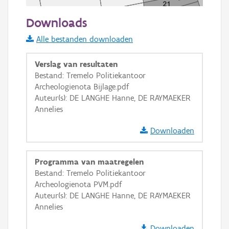
50 m
Downloads
Informatie Vlaanderen
Alle bestanden downloaden
i
Verslag van resultaten
Bestand: Tremelo Politiekantoor
Archeologienota Bijlage.pdf
+
−
Auteur(s): DE LANGHE Hanne, DE RAYMAEKER
Annelies
Downloaden
Programma van maatregelen
Basis Lagen
Bestand: Tremelo Politiekantoor
Archeologienota PVM.pdf
OSM-Basiskaart
Auteur(s): DE LANGHE Hanne, DE RAYMAEKER
Ortho
Annelies
GRB-Basiskaart
Downloaden