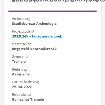
https://id.erfgoed.net/archeologie/archeologienotas/2
Archeoloog
Studiebureau Archeologie
Projectcode(s)
2022C245 - bureauonderzoek
Maatregel(en)
uitgesteld vooronderzoek
Gemeente(n)
Tremelo
Beslissing
Aktename
Datum beslissing
29-04-2022
Behandelaar
Gemeente Tremelo