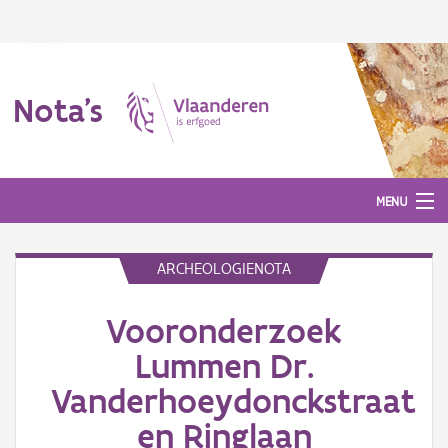
Nota's
MENU
ARCHEOLOGIENOTA
Nota's
Vooronderzoek
Aanmelden
Lummen Dr.
Vanderhoeydonckstraat
en Ringlaan