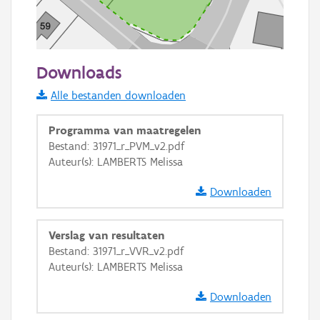
50 m
Downloads
Informatie Vlaanderen
Alle bestanden downloaden
i
Programma van maatregelen
Bestand: 31971_r_PVM_v2.pdf
Auteur(s): LAMBERTS Melissa
+
−
Downloaden
Verslag van resultaten
Bestand: 31971_r_VVR_v2.pdf
Auteur(s): LAMBERTS Melissa
Basis Lagen
Downloaden
OSM-Basiskaart