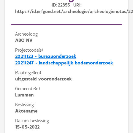
ID: 22355 URI:
https://id.erfgoed.net/archeologie/archeologienotas/2
Archeoloog
ABO NV
Projectcode(s)
2021J123 - bureauonderzoek
2021J247 - landschappelijk bodemonderzoek
Maatregel(en)
uitgesteld vooronderzoek
Gemeente(n)
Lummen
Beslissing
Aktename
Datum beslissing
15-05-2022