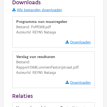
Downloads
Informatie Vlaanderen
Alle bestanden downloaden
i
Programma van maatregelen
Bestand: PvM1368.pdf
Auteur(s): REYNS Natasja
+
−
Downloaden
Verslag van resultaten
Bestand:
Rapport1368LummenPastorijstraat.pdf
Basis Lagen
Auteur(s): REYNS Natasja
OSM-Basiskaart
Downloaden
Ortho
Relaties
GRB-Basiskaart
GRB-Basiskaart in grijswaarden