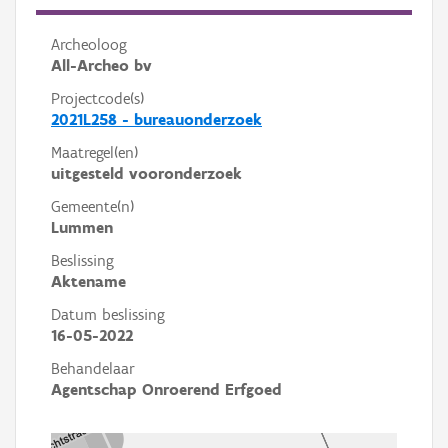
Archeoloog
All-Archeo bv
Projectcode(s)
2021L258 - bureauonderzoek
Maatregel(en)
uitgesteld vooronderzoek
Gemeente(n)
Lummen
Beslissing
Aktename
Datum beslissing
16-05-2022
Behandelaar
Agentschap Onroerend Erfgoed