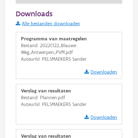
50 m
Downloads
Informatie Vlaanderen
Alle bestanden downloaden
i
Programma van maatregelen
Bestand: 2022C122_Blauwe
Weg_Antwerpen_PVM.pdf
+
−
Auteur(s): PELSMAEKERS Sander
Downloaden
Verslag van resultaten
Bestand: Plannen.pdf
Basis Lagen
Auteur(s): PELSMAEKERS Sander
OSM-Basiskaart
Downloaden
Ortho
GRB-Basiskaart
Verslag van resultaten