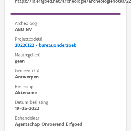
https://id.erfgoed.net/archeologie/archeologienotas/2
Archeoloog
ABO NV
Projectcode(s)
2022C122 - bureauonderzoek
Maatregel(en)
geen
Gemeente(n)
Antwerpen
Beslissing
Aktename
Datum beslissing
19-05-2022
Behandelaar
Agentschap Onroerend Erfgoed