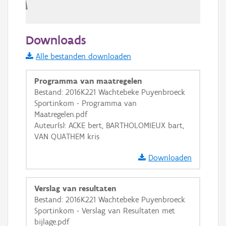
20 m
Downloads
Informatie Vlaanderen
Alle bestanden downloaden
i
Programma van maatregelen
Bestand: 2016K221 Wachtebeke Puyenbroeck
Sportinkom - Programma van
+
−
Maatregelen.pdf
Auteur(s): ACKE bert, BARTHOLOMIEUX bart,
VAN QUATHEM kris
Downloaden
Basis Lagen
Verslag van resultaten
Bestand: 2016K221 Wachtebeke Puyenbroeck
OSM-Basiskaart
Sportinkom - Verslag van Resultaten met
Ortho
bijlage.pdf