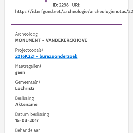
ID: 2238 URI:
https://id.erfgoed.net/archeologie/archeologienotas/2
Archeoloog
MONUMENT - VANDEKERCKHOVE
Projectcode(s)
2016K221 - bureauonderzoek
Maatregel(en)
geen
Gemeente(n)
Lochristi
Beslissing
Aktename
Datum beslissing
15-03-2017
Behandelaar