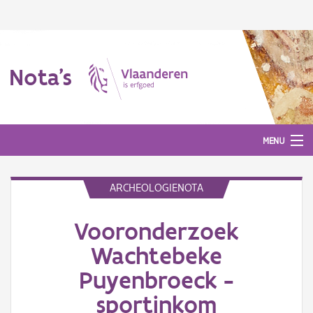
Nota's
MENU
ARCHEOLOGIENOTA
Nota's
Vooronderzoek
Aanmelden
Wachtebeke
Puyenbroeck -
sportinkom