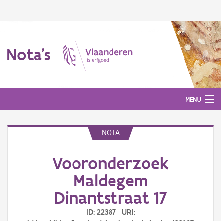
Nota's
MENU
NOTA
Nota's
Vooronderzoek
Aanmelden
Maldegem
Dinantstraat 17
ID: 22387 URI: