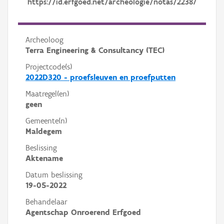
https://id.erfgoed.net/archeologie/notas/22387
Archeoloog
Terra Engineering & Consultancy (TEC)
Projectcode(s)
2022D320 - proefsleuven en proefputten
Maatregel(en)
geen
Gemeente(n)
Maldegem
Beslissing
Aktename
Datum beslissing
19-05-2022
Behandelaar
Agentschap Onroerend Erfgoed