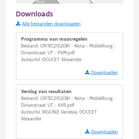
20 m
Downloads
Informatie Vlaanderen
Alle bestanden downloaden
i
Programma van maatregelen
Bestand: ORTEC2102081 - Nota - Middelburg -
Dinanstraat UT - PVM.pdf
+
−
Auteur(s): DOUCET Alexander
Downloaden
Verslag van resultaten
Bestand: ORTEC2102081 - Nota - Middelburg -
Basis Lagen
Dinanstraat UT - VVR.pdf
Auteur(s): BIGONZI Vanessa, DOUCET
OSM-Basiskaart
Alexander
Ortho
Downloaden
GRB-Basiskaart