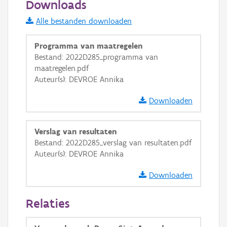
Downloads
Informatie Vlaanderen
Alle bestanden downloaden
i
Programma van maatregelen
Bestand: 2022D285_programma van
maatregelen.pdf
+
−
Auteur(s): DEVROE Annika
Downloaden
Verslag van resultaten
Bestand: 2022D285_verslag van resultaten.pdf
Basis Lagen
Auteur(s): DEVROE Annika
OSM-Basiskaart
Downloaden
Ortho
Relaties
GRB-Basiskaart
GRB-Basiskaart in grijswaarden