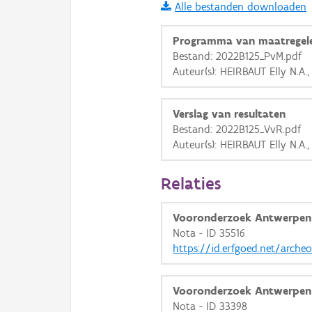
Alle bestanden downloaden
i
Programma van maatregel
Bestand: 2022B125_PvM.pdf
Auteur(s): HEIRBAUT Elly N.A.
+
−
Verslag van resultaten
Bestand: 2022B125_VvR.pdf
Auteur(s): HEIRBAUT Elly N.A.
Basis Lagen
Relaties
OSM-Basiskaart
Vooronderzoek Antwerpen
Ortho
Nota - ID 35516
https://id.erfgoed.net/arche
GRB-Basiskaart
GRB-Basiskaart in grijsw
Vooronderzoek Antwerpen
Nota - ID 33398