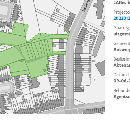
LARes 
Projectc
2022B12
Maatrege
uitgest
Gemeent
Antwer
Beslissin
Aktena
Datum be
09-06-
Behande
Agents