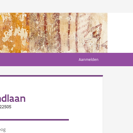
Aanmelden
ndlaan
/22505
oog