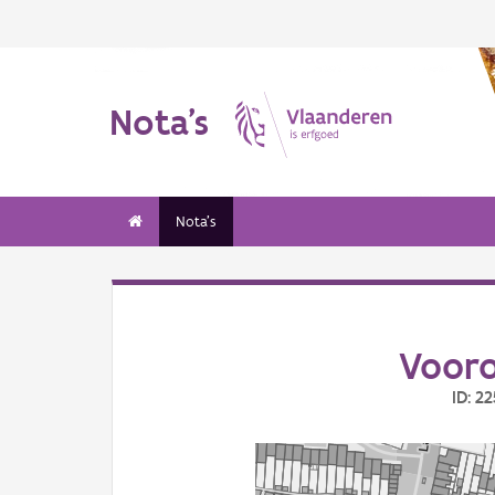
Nota's
Nota's
Vooro
ID: 2