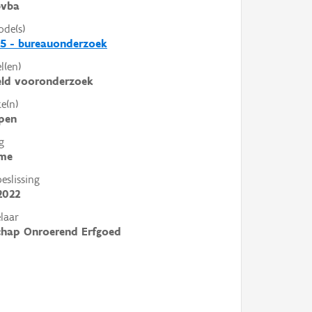
bvba
ode(s)
5 - bureauonderzoek
l(en)
eld vooronderzoek
e(n)
pen
g
me
slissing
2022
laar
chap Onroerend Erfgoed