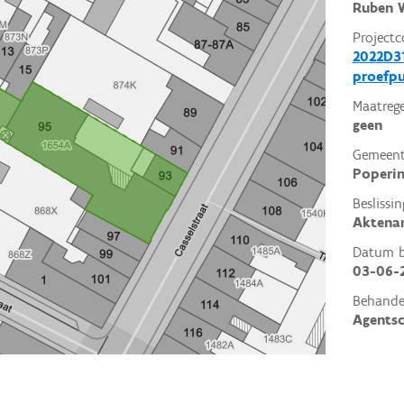
Ruben W
Projectc
2022D31
proefp
Maatrege
geen
Gemeent
Poperi
Beslissin
Aktena
Datum be
03-06-
Behande
Agents