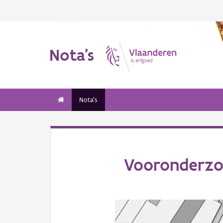
Nota's
Nota's
Vooronderzoe