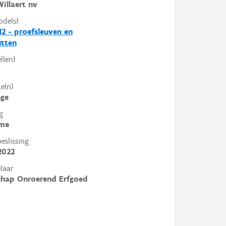
illaert nv
ode(s)
2 - proefsleuven en
utten
l(en)
e(n)
nge
g
me
slissing
2022
laar
chap Onroerend Erfgoed