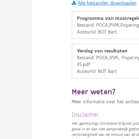
Alle bestanden downloaden
i
Programma van maatregel
Bestand: POCA_PVM_Poperinge
Auteur(s): BOT Bart
+
−
Verslag van resultaten
Bestand: POCA_VVR_ Poperinge
95.pdf
Auteur(s): BOT Bart
Basis Lagen
Meer weten?
OSM-Basiskaart
Meer informatie over het archeo
Ortho
GRB-Basiskaart
Disclaimer
GRB-Basiskaart in grijsw
Het agentschap Onroerend Erfgoed publ
geval in en kan niet aansprakelijk ges
rechtmatigheid van de inhoud van de d