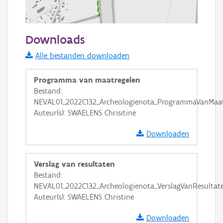
200 m
Downloads
Informatie Vlaanderen
Alle bestanden downloaden
i
Programma van maatregelen
Bestand:
NEVAL01_2022C132_Archeologienota_ProgrammaVanMaatr
+
−
Auteur(s): SWAELENS Chrisitine
Downloaden
Verslag van resultaten
Bestand:
Basis Lagen
NEVAL01_2022C132_Archeologienota_VerslagVanResultat
Auteur(s): SWAELENS Christine
OSM-Basiskaart
Ortho
Downloaden