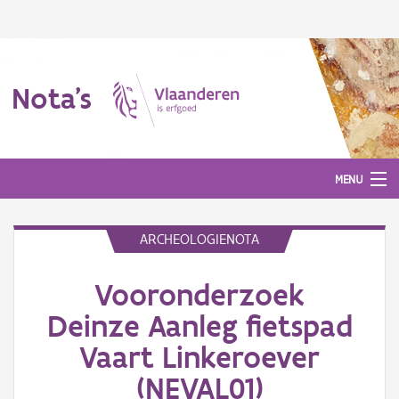
Nota's
MENU
ARCHEOLOGIENOTA
Nota's
Vooronderzoek
Aanmelden
Deinze Aanleg fietspad
Vaart Linkeroever
(NEVAL01)