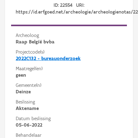
ID: 22554 URI:
https://id.erfgoed.net/archeologie/archeologienotas/2
Archeoloog
Raap België bvba
Projectcode(s)
2022C132 - bureauonderzoek
Maatregel(en)
geen
Gemeente(n)
Deinze
Beslissing
Aktename
Datum beslissing
05-06-2022
Behandelaar