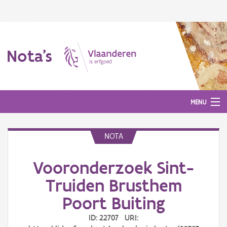
Nota's
MENU
NOTA
Nota's
Vooronderzoek Sint-
Aanmelden
Truiden Brusthem
Poort Buiting
ID: 22707 URI: