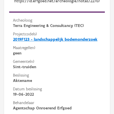
https://id.erfgoed.net/archeologie/notas/22707
Archeoloog
Terra Engineering & Consultancy (TEC)
Projectcode(s)
2019F123 - landschappelijk bodemonderzoek
Maatregel(en)
geen
Gemeente(n)
Sint-truiden
Beslissing
Aktename
Datum beslissing
19-06-2022
Behandelaar
Agentschap Onroerend Erfgoed