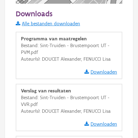
50 m
Downloads
Informatie Vlaanderen
Alle bestanden downloaden
i
Programma van maatregelen
Bestand: Sint-Truiden - Brustempoort UT -
PVM.pdf
+
−
Auteur(s): DOUCET Alexander, FENUCCI Lisa
Downloaden
Verslag van resultaten
Bestand: Sint-Truiden - Brustempoort UT -
Basis Lagen
VVR.pdf
Auteur(s): DOUCET Alexander, FENUCCI Lisa
OSM-Basiskaart
Ortho
Downloaden
GRB-Basiskaart