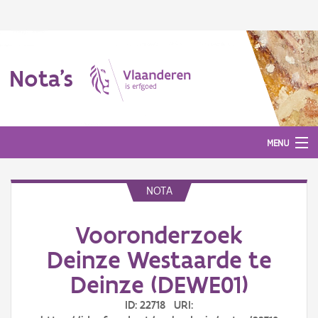
Nota's
MENU
NOTA
Nota's
Vooronderzoek
Aanmelden
Deinze Westaarde te
Deinze (DEWE01)
ID: 22718 URI: