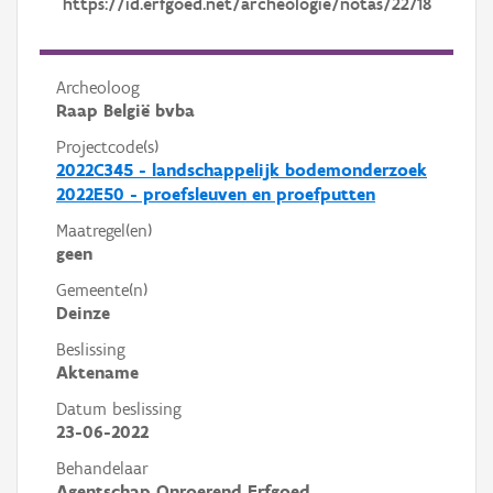
https://id.erfgoed.net/archeologie/notas/22718
Archeoloog
Raap België bvba
Projectcode(s)
2022C345 - landschappelijk bodemonderzoek
2022E50 - proefsleuven en proefputten
Maatregel(en)
geen
Gemeente(n)
Deinze
Beslissing
Aktename
Datum beslissing
23-06-2022
Behandelaar
Agentschap Onroerend Erfgoed