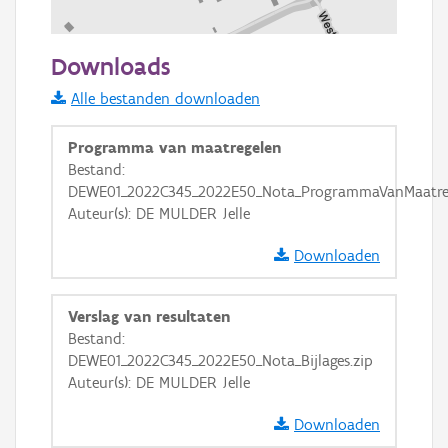
100 m
Downloads
Informatie Vlaanderen
Alle bestanden downloaden
i
Programma van maatregelen
Bestand:
DEWE01_2022C345_2022E50_Nota_ProgrammaVanMaatreg
+
−
Auteur(s): DE MULDER Jelle
Downloaden
Verslag van resultaten
Bestand:
Basis Lagen
DEWE01_2022C345_2022E50_Nota_Bijlages.zip
Auteur(s): DE MULDER Jelle
OSM-Basiskaart
Ortho
Downloaden