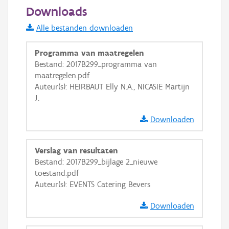
50 m
Downloads
Informatie Vlaanderen
Alle bestanden downloaden
i
Programma van maatregelen
Bestand: 2017B299_programma van
maatregelen.pdf
+
−
Auteur(s): HEIRBAUT Elly N.A., NICASIE Martijn
J.
Downloaden
Verslag van resultaten
Basis Lagen
Bestand: 2017B299_bijlage 2_nieuwe
toestand.pdf
OSM-Basiskaart
Auteur(s): EVENTS Catering Bevers
Ortho
Downloaden
GRB-Basiskaart
GRB-Basiskaart in grijswaarden