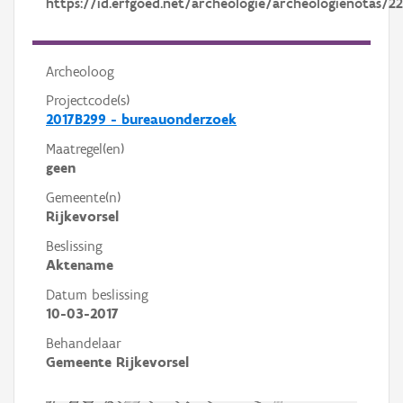
https://id.erfgoed.net/archeologie/archeologienotas/2
Archeoloog
Projectcode(s)
2017B299 - bureauonderzoek
Maatregel(en)
geen
Gemeente(n)
Rijkevorsel
Beslissing
Aktename
Datum beslissing
10-03-2017
Behandelaar
Gemeente Rijkevorsel