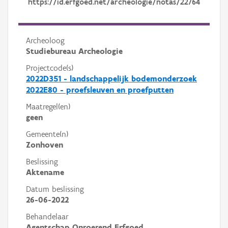
https://id.erfgoed.net/archeologie/notas/22764
Archeoloog
Studiebureau Archeologie
Projectcode(s)
2022D351 - landschappelijk bodemonderzoek
2022E80 - proefsleuven en proefputten
Maatregel(en)
geen
Gemeente(n)
Zonhoven
Beslissing
Aktename
Datum beslissing
26-06-2022
Behandelaar
Agentschap Onroerend Erfgoed