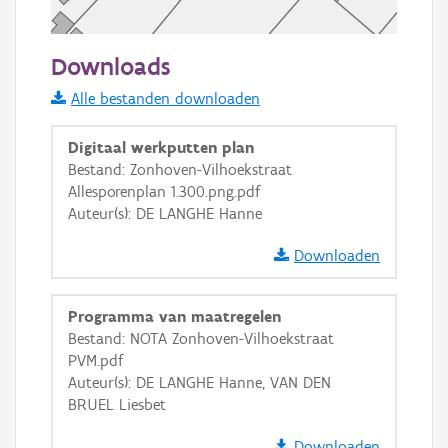
20 m
Downloads
Informatie Vlaanderen
Alle bestanden downloaden
i
Digitaal werkputten plan
Bestand: Zonhoven-Vilhoekstraat
Allesporenplan 1.300.png.pdf
+
−
Auteur(s): DE LANGHE Hanne
Downloaden
Programma van maatregelen
Bestand: NOTA Zonhoven-Vilhoekstraat
Basis Lagen
PVM.pdf
Auteur(s): DE LANGHE Hanne, VAN DEN
OSM-Basiskaart
BRUEL Liesbet
Ortho
Downloaden