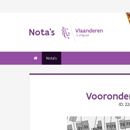
Nota's
Nota's
Vooronder
ID: 2