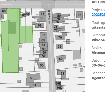
ABO N
Projectc
2022E2
Maatrege
uitgest
Gemeent
Vilvoor
Beslissin
Aktena
Datum be
30-06-
Behande
Agents