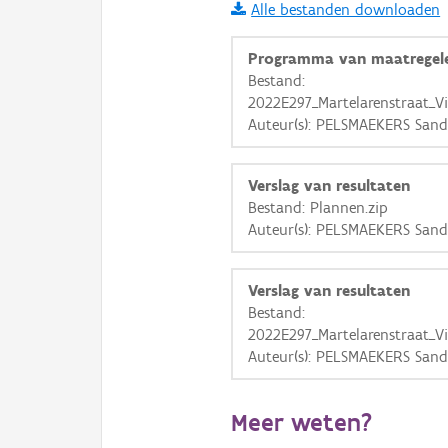
Alle bestanden downloaden
i
Programma van maatregel
Bestand:
2022E297_Martelarenstraat_V
+
−
Auteur(s): PELSMAEKERS Sand
Verslag van resultaten
Bestand: Plannen.zip
Auteur(s): PELSMAEKERS Sand
Basis Lagen
Verslag van resultaten
OSM-Basiskaart
Bestand:
Ortho
2022E297_Martelarenstraat_V
Auteur(s): PELSMAEKERS Sand
GRB-Basiskaart
GRB-Basiskaart in grijsw
Meer weten?