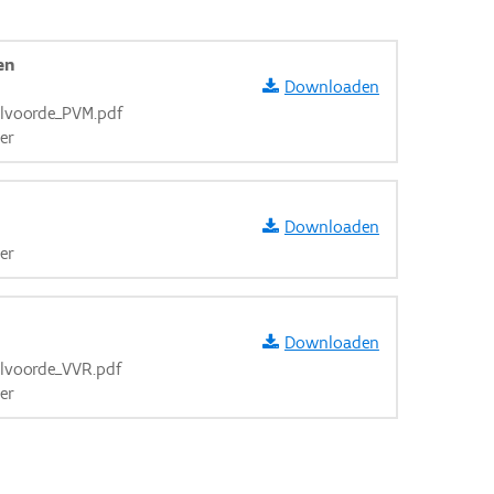
en
Downloaden
ilvoorde_PVM.pdf
er
Downloaden
er
Downloaden
ilvoorde_VVR.pdf
er
aarden