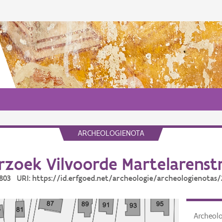
ARCHEOLOGIENOTA
zoek Vilvoorde Martelarenst
2803 URI: https://id.erfgoed.net/archeologie/archeologienotas
Archeol