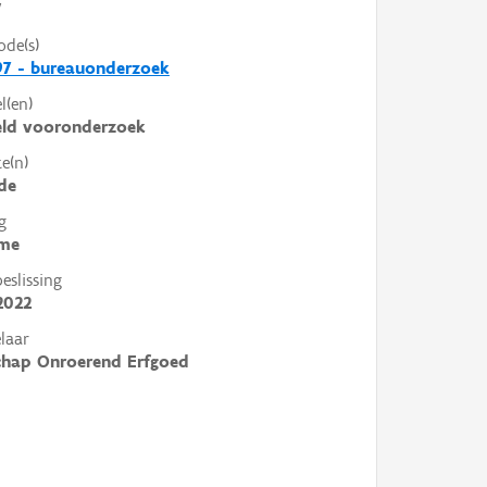
V
ode(s)
97 - bureauonderzoek
l(en)
eld vooronderzoek
e(n)
de
g
me
slissing
2022
laar
chap Onroerend Erfgoed