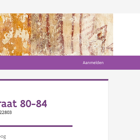
Aanmelden
raat 80-84
/22803
oog