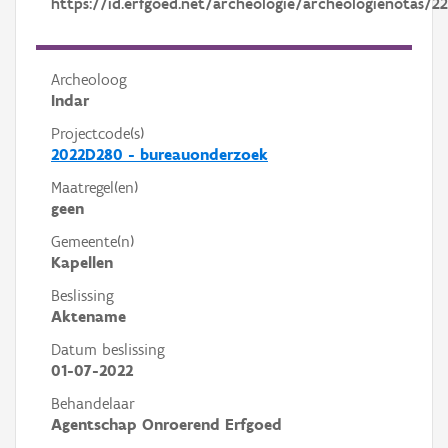
https://id.erfgoed.net/archeologie/archeologienotas/22
Archeoloog
Indar
Projectcode(s)
2022D280 - bureauonderzoek
Maatregel(en)
geen
Gemeente(n)
Kapellen
Beslissing
Aktename
Datum beslissing
01-07-2022
Behandelaar
Agentschap Onroerend Erfgoed