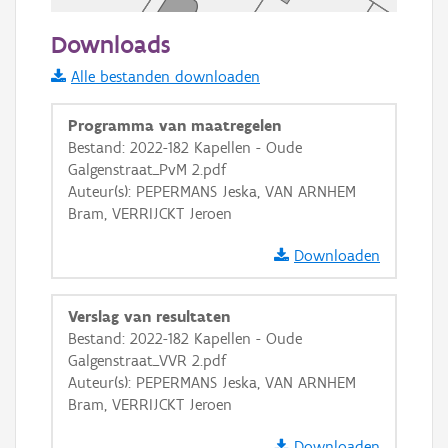
50 m
Downloads
Informatie Vlaanderen
Alle bestanden downloaden
i
Programma van maatregelen
Bestand: 2022-182 Kapellen - Oude
Galgenstraat_PvM 2.pdf
+
−
Auteur(s): PEPERMANS Jeska, VAN ARNHEM
Bram, VERRIJCKT Jeroen
Downloaden
Verslag van resultaten
Basis Lagen
Bestand: 2022-182 Kapellen - Oude
Galgenstraat_VVR 2.pdf
OSM-Basiskaart
Auteur(s): PEPERMANS Jeska, VAN ARNHEM
Ortho
Bram, VERRIJCKT Jeroen
GRB-Basiskaart
Downloaden