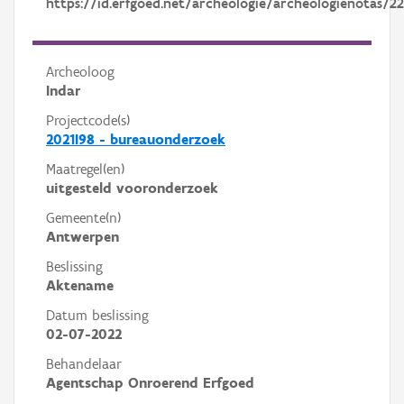
https://id.erfgoed.net/archeologie/archeologienotas/2
Archeoloog
Indar
Projectcode(s)
2021I98 - bureauonderzoek
Maatregel(en)
uitgesteld vooronderzoek
Gemeente(n)
Antwerpen
Beslissing
Aktename
Datum beslissing
02-07-2022
Behandelaar
Agentschap Onroerend Erfgoed