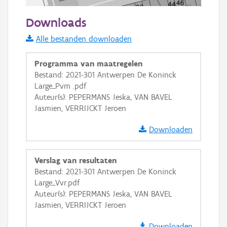
50 m
Downloads
Informatie Vlaanderen
Alle bestanden downloaden
i
Programma van maatregelen
Bestand: 2021-301 Antwerpen De Koninck
Large_Pvm .pdf
+
−
Auteur(s): PEPERMANS Jeska, VAN BAVEL
Jasmien, VERRIJCKT Jeroen
Downloaden
Verslag van resultaten
Basis Lagen
Bestand: 2021-301 Antwerpen De Koninck
Large_Vvr.pdf
OSM-Basiskaart
Auteur(s): PEPERMANS Jeska, VAN BAVEL
Ortho
Jasmien, VERRIJCKT Jeroen
GRB-Basiskaart
Downloaden