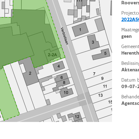
Roovers
Projectc
2022A5
Maatrege
geen
Gemeent
Herent
Beslissin
Aktena
Datum be
09-07-
Behande
Agents