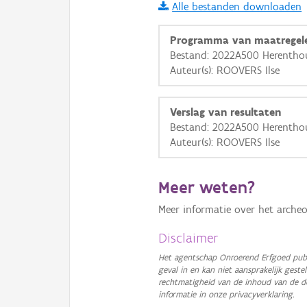
Alle bestanden downloaden
i
Programma van maatregel
Bestand: 2022A500 Herenthou
Auteur(s): ROOVERS Ilse
+
−
Verslag van resultaten
Bestand: 2022A500 Herenthou
Auteur(s): ROOVERS Ilse
Basis Lagen
Meer weten?
OSM-Basiskaart
Meer informatie over het archeo
Ortho
Disclaimer
GRB-Basiskaart
Het agentschap Onroerend Erfgoed publ
geval in en kan niet aansprakelijk ges
GRB-Basiskaart in grijsw
rechtmatigheid van de inhoud van de d
informatie in onze privacyverklaring.