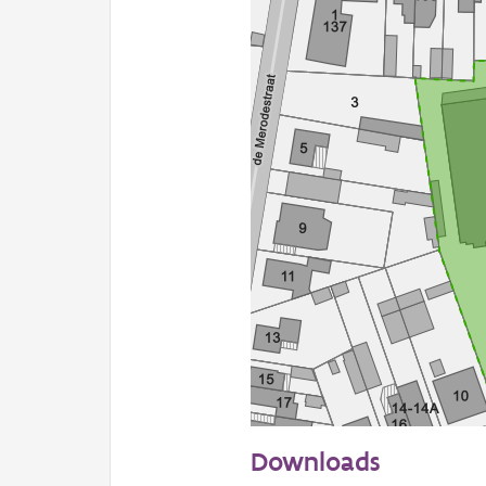
50 m
Downloads
Informatie Vlaanderen