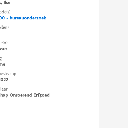
, Ilse
ode(s)
00 - bureauonderzoek
l(en)
e(n)
hout
g
me
slissing
2022
laar
chap Onroerend Erfgoed