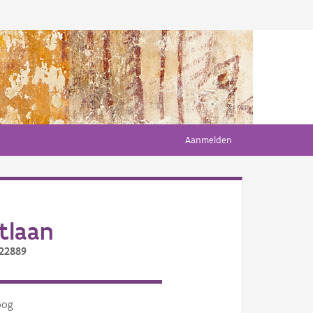
Aanmelden
tlaan
/22889
oog