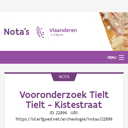
Nota's
MENU
NOTA
Nota's
Vooronderzoek Tielt
Aanmelden
Tielt - Kistestraat
ID: 22896 URI:
https://id.erfgoed.net/archeologie/notas/22896