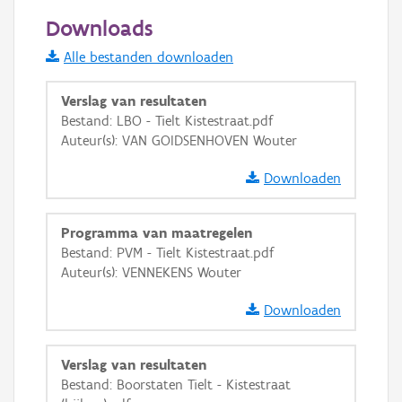
50 m
Downloads
Informatie Vlaanderen
Alle bestanden downloaden
i
Verslag van resultaten
Bestand: LBO - Tielt Kistestraat.pdf
Auteur(s): VAN GOIDSENHOVEN Wouter
+
−
Downloaden
Programma van maatregelen
Bestand: PVM - Tielt Kistestraat.pdf
Auteur(s): VENNEKENS Wouter
Basis Lagen
Downloaden
OSM-Basiskaart
Ortho
Verslag van resultaten
GRB-Basiskaart
Bestand: Boorstaten Tielt - Kistestraat