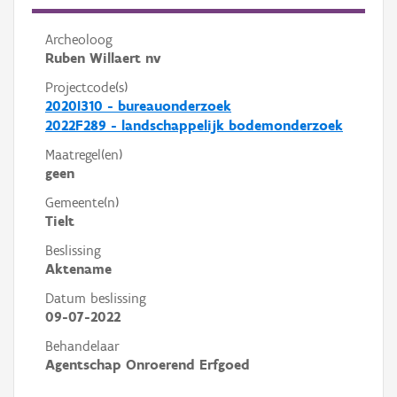
Archeoloog
Ruben Willaert nv
Projectcode(s)
2020I310 - bureauonderzoek
2022F289 - landschappelijk bodemonderzoek
Maatregel(en)
geen
Gemeente(n)
Tielt
Beslissing
Aktename
Datum beslissing
09-07-2022
Behandelaar
Agentschap Onroerend Erfgoed