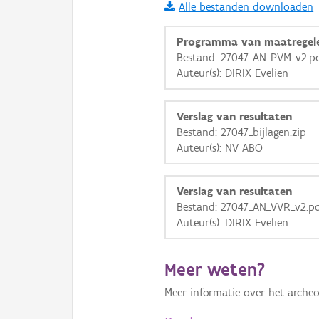
Alle bestanden downloaden
i
Programma van maatregel
Bestand: 27047_AN_PVM_v2.p
Auteur(s): DIRIX Evelien
+
−
Verslag van resultaten
Bestand: 27047_bijlagen.zip
Auteur(s): NV ABO
Basis Lagen
Verslag van resultaten
Bestand: 27047_AN_VVR_v2.p
OSM-Basiskaart
Auteur(s): DIRIX Evelien
Ortho
GRB-Basiskaart
Meer weten?
GRB-Basiskaart in grijsw
Meer informatie over het archeo