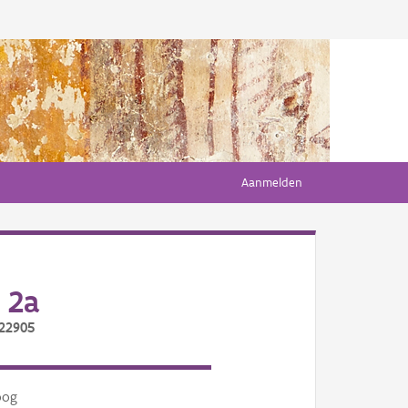
Aanmelden
 2a
/22905
oog