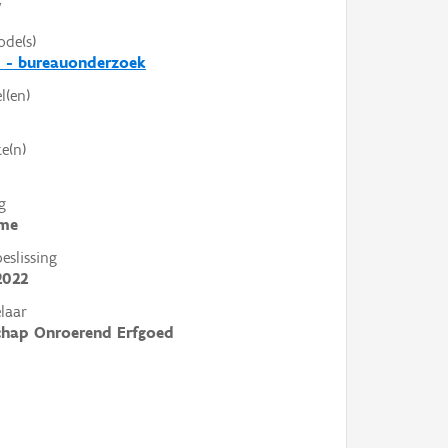
V
ode(s)
0 - bureauonderzoek
l(en)
e(n)
g
me
slissing
2022
laar
chap Onroerend Erfgoed