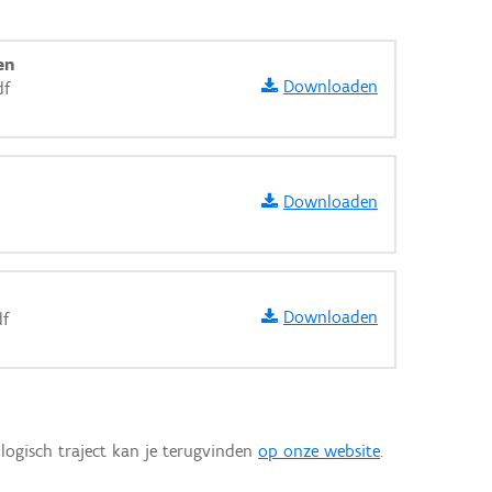
en
Downloaden
df
Downloaden
Downloaden
df
aarden
logisch traject kan je terugvinden
op onze website
.