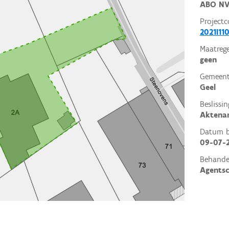
ABO N
Projectc
2021I11
Maatrege
geen
Gemeent
Geel
Beslissin
Aktena
Datum be
09-07-
Behande
Agents