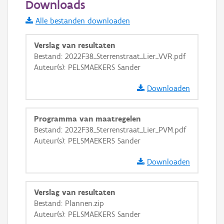
Downloads
Informatie Vlaanderen
Alle bestanden downloaden
i
Verslag van resultaten
Bestand: 2022F38_Sterrenstraat_Lier_VVR.pdf
Auteur(s): PELSMAEKERS Sander
+
−
Downloaden
Programma van maatregelen
Bestand: 2022F38_Sterrenstraat_Lier_PVM.pdf
Auteur(s): PELSMAEKERS Sander
Basis Lagen
Downloaden
OSM-Basiskaart
Ortho
Verslag van resultaten
GRB-Basiskaart
Bestand: Plannen.zip
Auteur(s): PELSMAEKERS Sander
GRB-Basiskaart in grijswaarden