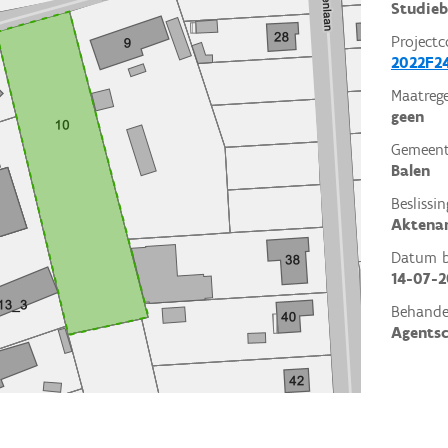
Studieb
Projectc
2022F2
Maatrege
geen
Gemeent
Balen
Beslissin
Aktena
Datum be
14-07-2
Behande
Agents