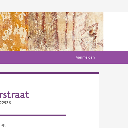
Aanmelden
rstraat
/22936
oog