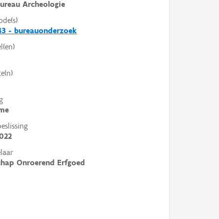
ureau Archeologie
ode(s)
43 - bureauonderzoek
l(en)
e(n)
g
me
slissing
022
laar
chap Onroerend Erfgoed