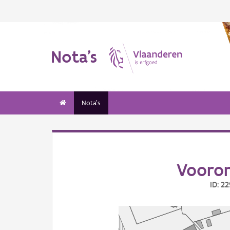
Nota's
Nota's
Vooron
ID: 2