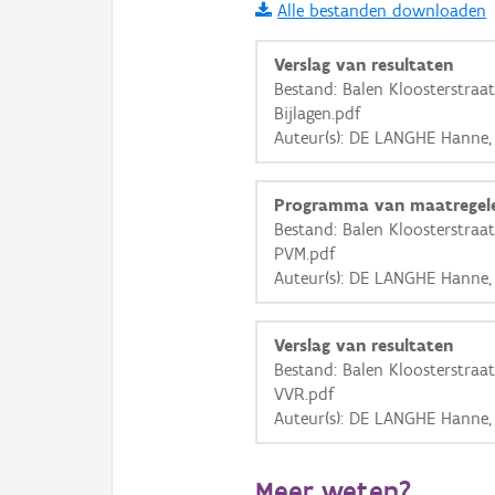
Alle bestanden downloaden
i
Verslag van resultaten
Bestand: Balen Kloosterstraa
Bijlagen.pdf
+
−
Auteur(s): DE LANGHE Hanne
Programma van maatregel
Bestand: Balen Kloosterstraa
PVM.pdf
Auteur(s): DE LANGHE Hanne
Basis Lagen
OSM-Basiskaart
Verslag van resultaten
Ortho
Bestand: Balen Kloosterstraa
VVR.pdf
GRB-Basiskaart
Auteur(s): DE LANGHE Hanne
GRB-Basiskaart in grijsw
Meer weten?