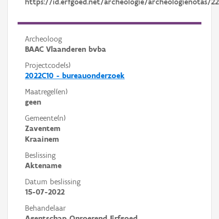
https://id.erfgoed.net/archeologie/archeologienotas/2
Archeoloog
BAAC Vlaanderen bvba
Projectcode(s)
2022C10 - bureauonderzoek
Maatregel(en)
geen
Gemeente(n)
Zaventem
Kraainem
Beslissing
Aktename
Datum beslissing
15-07-2022
Behandelaar
Agentschap Onroerend Erfgoed