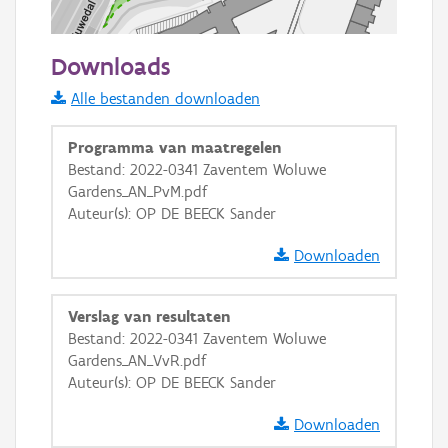
50 m
Downloads
Informatie Vlaanderen
Alle bestanden downloaden
i
Programma van maatregelen
Bestand: 2022-0341 Zaventem Woluwe
Gardens_AN_PvM.pdf
+
−
Auteur(s): OP DE BEECK Sander
Downloaden
Verslag van resultaten
Bestand: 2022-0341 Zaventem Woluwe
Basis Lagen
Gardens_AN_VvR.pdf
Auteur(s): OP DE BEECK Sander
OSM-Basiskaart
Ortho
Downloaden