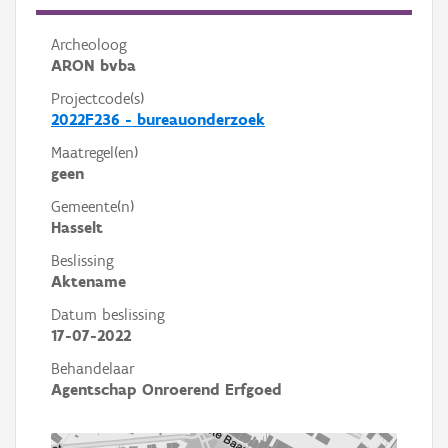
Archeoloog
ARON bvba
Projectcode(s)
2022F236 - bureauonderzoek
Maatregel(en)
geen
Gemeente(n)
Hasselt
Beslissing
Aktename
Datum beslissing
17-07-2022
Behandelaar
Agentschap Onroerend Erfgoed