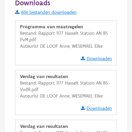
Downloads
Informatie Vlaanderen
Alle bestanden downloaden
i
Programma van maatregelen
Bestand: Rapport 1177 Hasselt Station AN BS
PvM.pdf
+
−
Auteur(s): DE LOOF Anne, WESEMAEL Elke
Downloaden
Verslag van resultaten
Bestand: Rapport 1177 Hasselt Station AN BS
Basis Lagen
VvdR.pdf
Auteur(s): DE LOOF Anne, WESEMAEL Elke
OSM-Basiskaart
Ortho
Downloaden
GRB-Basiskaart
Verslag van resultaten
GRB-Basiskaart in grijswaarden