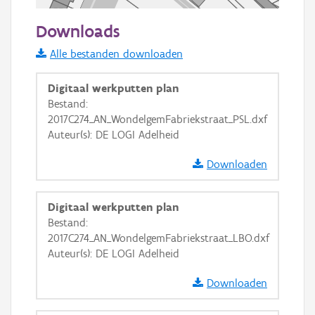
50 m
Downloads
Informatie Vlaanderen
Alle bestanden downloaden
i
Digitaal werkputten plan
Bestand:
2017C274_AN_WondelgemFabriekstraat_PSL.dxf
+
−
Auteur(s): DE LOGI Adelheid
Downloaden
Digitaal werkputten plan
Bestand:
Basis Lagen
2017C274_AN_WondelgemFabriekstraat_LBO.dxf
Auteur(s): DE LOGI Adelheid
OSM-Basiskaart
Ortho
Downloaden
GRB-Basiskaart