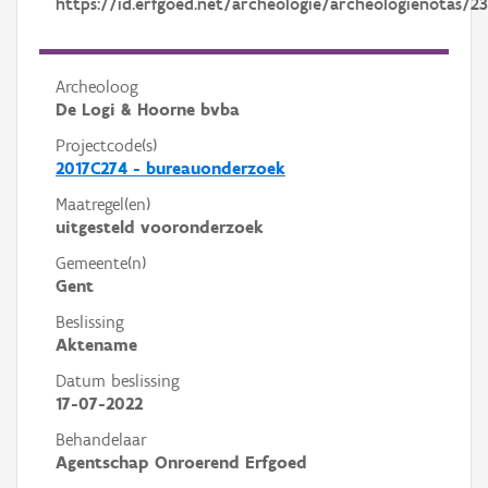
https://id.erfgoed.net/archeologie/archeologienotas/23
Archeoloog
De Logi & Hoorne bvba
Projectcode(s)
2017C274 - bureauonderzoek
Maatregel(en)
uitgesteld vooronderzoek
Gemeente(n)
Gent
Beslissing
Aktename
Datum beslissing
17-07-2022
Behandelaar
Agentschap Onroerend Erfgoed