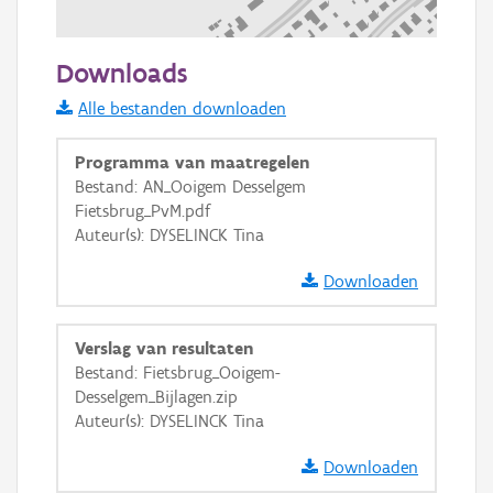
100 m
Downloads
Informatie Vlaanderen
Alle bestanden downloaden
i
Programma van maatregelen
Bestand: AN_Ooigem Desselgem
Fietsbrug_PvM.pdf
+
−
Auteur(s): DYSELINCK Tina
Downloaden
Verslag van resultaten
Bestand: Fietsbrug_Ooigem-
Basis Lagen
Desselgem_Bijlagen.zip
Auteur(s): DYSELINCK Tina
OSM-Basiskaart
Ortho
Downloaden