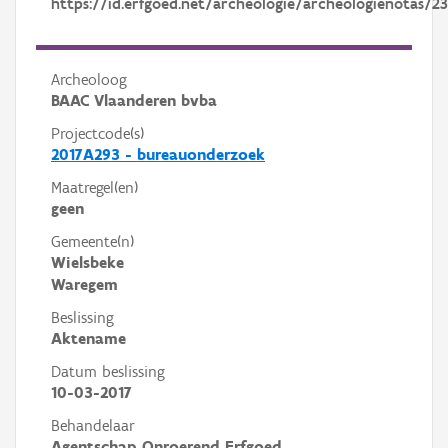
https://id.erfgoed.net/archeologie/archeologienotas/2
Archeoloog
BAAC Vlaanderen bvba
Projectcode(s)
2017A293 - bureauonderzoek
Maatregel(en)
geen
Gemeente(n)
Wielsbeke
Waregem
Beslissing
Aktename
Datum beslissing
10-03-2017
Behandelaar
Agentschap Onroerend Erfgoed