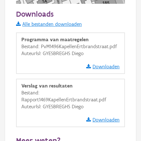
50 m
Downloads
Informatie Vlaanderen
Alle bestanden downloaden
i
Programma van maatregelen
Bestand: PvM1496KapellenErtbrandstraat.pdf
Auteur(s): GYESBREGHS Diego
+
−
Downloaden
Verslag van resultaten
Bestand:
Rapport1469KapellenErtbrandstraat.pdf
Basis Lagen
Auteur(s): GYESBREGHS Diego
OSM-Basiskaart
Downloaden
Ortho
GRB-Basiskaart
Meer weten?