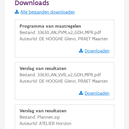
Downloads
Informatie Vlaanderen
Alle bestanden downloaden
i
Programma van maatregelen
Bestand: 33630_AN_PVM_v2_GDH_MPR.pdf
Auteur(s): DE HOOGHE Glenn, PRAET Maarten
+
−
Downloaden
Verslag van resultaten
Bestand: 33630_AN_VVR_v2_GDH_MPR.pdf
Auteur(s): DE HOOGHE Glenn, PRAET Maarten
Basis Lagen
Downloaden
OSM-Basiskaart
Ortho
Verslag van resultaten
GRB-Basiskaart
Bestand: Plannen.zip
Auteur(s): ATELIER Horizon
GRB-Basiskaart in grijswaarden