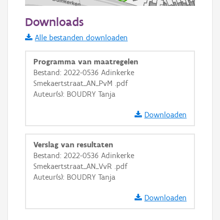
50 m
Downloads
Informatie Vlaanderen
Alle bestanden downloaden
i
Programma van maatregelen
Bestand: 2022-0536 Adinkerke
Smekaertstraat_AN_PvM .pdf
+
−
Auteur(s): BOUDRY Tanja
Downloaden
Verslag van resultaten
Bestand: 2022-0536 Adinkerke
Basis Lagen
Smekaertstraat_AN_VvR .pdf
Auteur(s): BOUDRY Tanja
OSM-Basiskaart
Ortho
Downloaden
GRB-Basiskaart