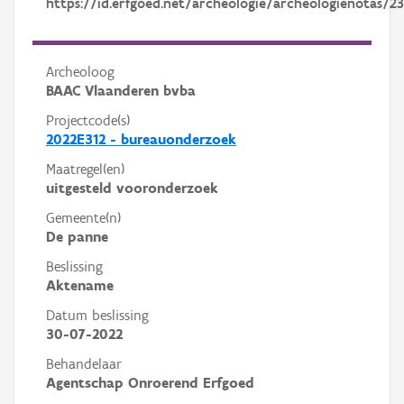
https://id.erfgoed.net/archeologie/archeologienotas/23
Archeoloog
BAAC Vlaanderen bvba
Projectcode(s)
2022E312 - bureauonderzoek
Maatregel(en)
uitgesteld vooronderzoek
Gemeente(n)
De panne
Beslissing
Aktename
Datum beslissing
30-07-2022
Behandelaar
Agentschap Onroerend Erfgoed