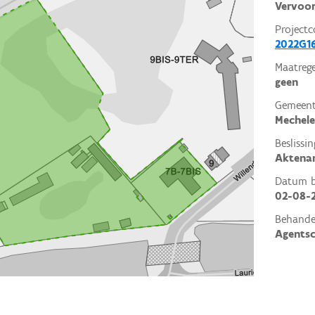
Vervoor
Projectc
2022G16
Maatrege
geen
Gemeent
Mechel
Beslissin
Aktena
Datum be
02-08-
Behande
Agents