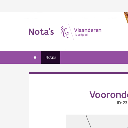
Nota's
Nota's
Voorond
ID: 2