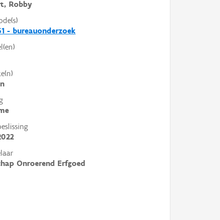
t, Robby
ode(s)
1 - bureauonderzoek
l(en)
e(n)
en
g
me
slissing
2022
laar
chap Onroerend Erfgoed