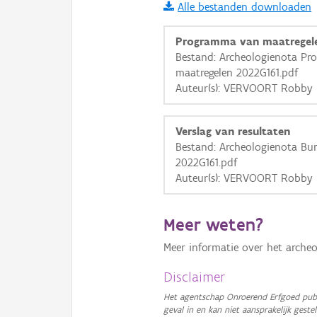
Alle bestanden downloaden
i
Programma van maatregel
Bestand: Archeologienota P
maatregelen 2022G161.pdf
+
−
Auteur(s): VERVOORT Robby
Verslag van resultaten
Bestand: Archeologienota Bu
2022G161.pdf
Auteur(s): VERVOORT Robby
Basis Lagen
OSM-Basiskaart
Meer weten?
Ortho
Meer informatie over het archeo
GRB-Basiskaart
Disclaimer
GRB-Basiskaart in grijsw
Het agentschap Onroerend Erfgoed publ
geval in en kan niet aansprakelijk ges