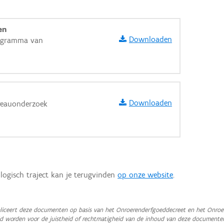
en
Downloaden
rogramma van
Downloaden
reauonderzoek
logisch traject kan je terugvinden
op onze website
.
aarden
iceert deze documenten op basis van het Onroerenderfgoeddecreet en het Onroer
teld worden voor de juistheid of rechtmatigheid van de inhoud van deze documente