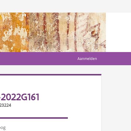
Aanmelden
2022G161
/23224
oog