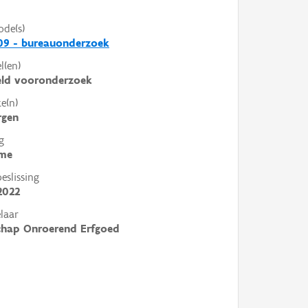
ode(s)
09 - bureauonderzoek
l(en)
eld vooronderzoek
e(n)
rgen
g
me
slissing
2022
laar
chap Onroerend Erfgoed