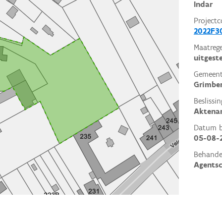
Indar
Projectc
2022F3
Maatrege
uitgest
Gemeent
Grimbe
Beslissin
Aktena
Datum be
05-08-
Behande
Agents