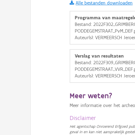
Alle bestanden downloaden
i
Programma van maatregel
Bestand: 2022F302_GRIMBE
PODDEGEMSTRAAT_PvM_DEF.
+
−
Auteur(s): VERMEERSCH Jeroe
Verslag van resultaten
Bestand: 2022F309_GRIMBE
PODDEGEMSTRAAT_VVR_DEF.
Auteur(s): VERMEERSCH Jeroe
Basis Lagen
OSM-Basiskaart
Meer weten?
Ortho
Meer informatie over het archeo
GRB-Basiskaart
Disclaimer
GRB-Basiskaart in grijsw
Het agentschap Onroerend Erfgoed publ
geval in en kan niet aansprakelijk ges