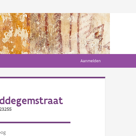
Aanmelden
oddegemstraat
/23255
oog